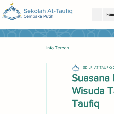
Hom
Info Terbaru
SD LPI AT TAUFIQ
Suasana 
Wisuda Ta
Taufiq