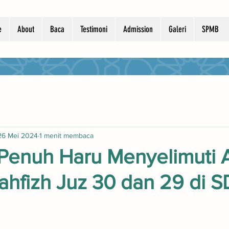
e
About
Baca
Testimoni
Admission
Galeri
SPMB
26 Mei 2024
1 menit membaca
Penuh Haru Menyelimuti 
hfizh Juz 30 dan 29 di SD