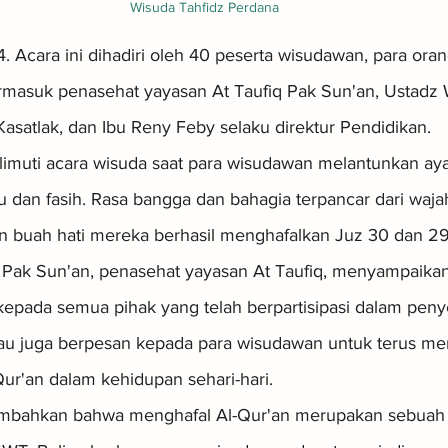
Wisuda Tahfidz Perdana
 Acara ini dihadiri oleh 40 peserta wisudawan, para oran
masuk penasehat yayasan At Taufiq Pak Sun'an, Ustadz W
Kasatlak, dan Ibu Reny Feby selaku direktur Pendidikan.
muti acara wisuda saat para wisudawan melantunkan ayat
dan fasih. Rasa bangga dan bahagia terpancar dari waja
n buah hati mereka berhasil menghafalkan Juz 30 dan 29
Pak Sun'an, penasehat yayasan At Taufiq, menyampaikan
kepada semua pihak yang telah berpartisipasi dalam pen
liau juga berpesan kepada para wisudawan untuk terus me
ur'an dalam kehidupan sehari-hari.
mbahkan bahwa menghafal Al-Qur'an merupakan sebuah 