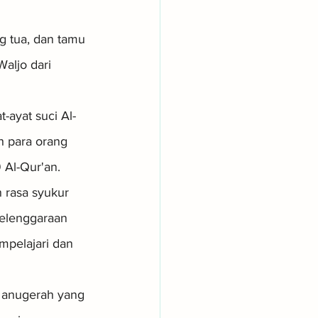
g tua, dan tamu 
aljo dari 
-ayat suci Al-
h para orang 
 Al-Qur'an.
 rasa syukur 
yelenggaraan 
mpelajari dan 
anugerah yang 