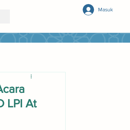
Masuk
Acara
 LPI At