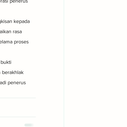
rasi penerus 
gkisan kepada 
ikan rasa 
elama proses 
bukti 
 berakhlak 
adi penerus 