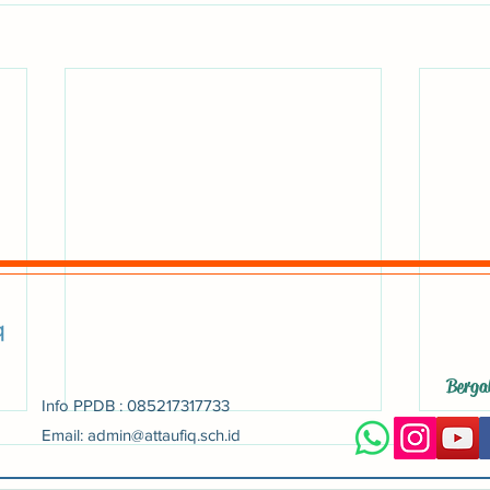
Berga
Info PPDB : 085217317733
,
Email: admin@attaufiq.sch.id