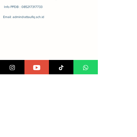
Info PPDB : 085217317733
Email: admin@attaufiq.sch.id
Bergabung Di Sosmed Kami