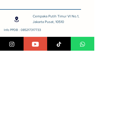
Cempaka Putih Timur VI No.1,
Jakarta Pusat, 10510
Info PPDB : 085217317733
Email: admin@attaufiq.sch.id