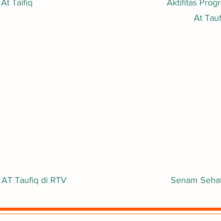
 At Taifiq
Aktifitas Prog
At Taufiq 
 AT Taufiq di RTV
Senam Sehat