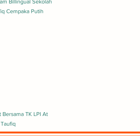
ram Billingual Sekolah
Cempaka Putih
 Bersama TK LPI At
Taufiq