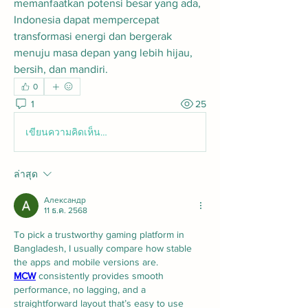
memanfaatkan potensi besar yang ada, 
Indonesia dapat mempercepat 
transformasi energi dan bergerak 
menuju masa depan yang lebih hijau, 
bersih, dan mandiri.
0
1
25
เขียนความคิดเห็น…
ล่าสุด
Александр
11 ธ.ค. 2568
To pick a trustworthy gaming platform in 
Bangladesh, I usually compare how stable 
the apps and mobile versions are. 
MCW
 consistently provides smooth 
performance, no lagging, and a 
straightforward layout that’s easy to use 