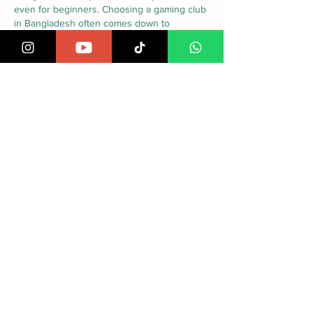
even for beginners. Choosing a gaming club 
in Bangladesh often comes down to 
reliability, and this platform has shown itself 
to be one of the more dependable options 
for mobile users.
ถูกใจ
ตอบกลับ
Tentang
Selamat datang di grup! Anda dapat
berhubungan dengan anggot
...
Teks lengkap
Anggota
Azeem
Ikuti
Joshua Hill
Ikuti
Steven Lon
Ikuti