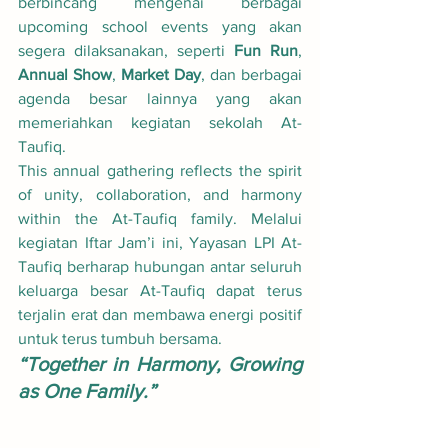
berbincang mengenai berbagai 
upcoming school events yang akan 
segera dilaksanakan, seperti 
Fun Run
, 
Annual Show
, 
Market Day
, dan berbagai 
agenda besar lainnya yang akan 
memeriahkan kegiatan sekolah At-
Taufiq.
This annual gathering reflects the spirit 
of unity, collaboration, and harmony 
within the At-Taufiq family. Melalui 
kegiatan Iftar Jam’i ini, Yayasan LPI At-
Taufiq berharap hubungan antar seluruh 
keluarga besar At-Taufiq dapat terus 
terjalin erat dan membawa energi positif 
untuk terus tumbuh bersama.
“Together in Harmony, Growing 
as One Family.”