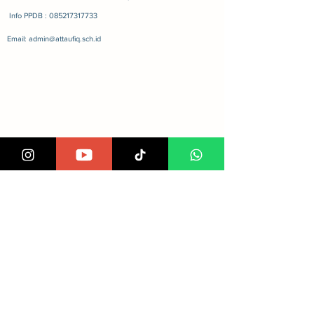
Info PPDB : 085217317733
Email: admin@attaufiq.sch.id
Bergabung Di Sosmed Kami